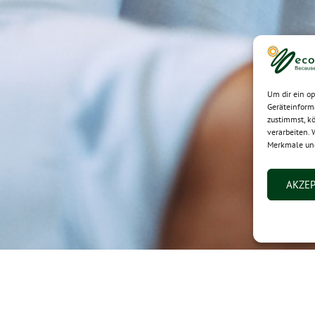
Um dir ein o
Geräteinform
zustimmst, kö
verarbeiten. 
Merkmale und
AKZEP