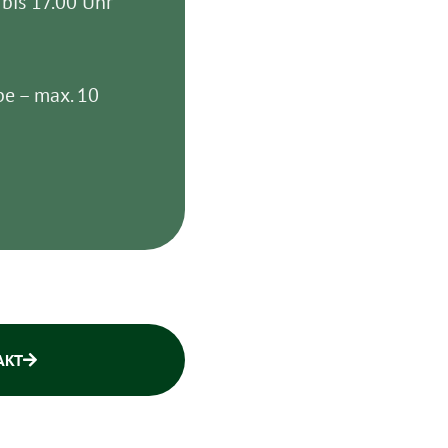
 bis 17.00 Uhr
pe – max. 10
AKT