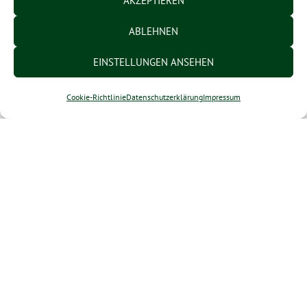
AKZEPTIEREN
gesondert angegeben wird:
ABLEHNEN
Bestellungen bis 10,00 kg:
EUR 8,90
EINSTELLUNGEN ANSEHEN
Bestellungen über 10,01
EUR 13,90
bis 20,00 kg:
Cookie-Richtlinie
Datenschutzerklärung
Impressum
Versandkosten auf
Bestellung über 20,00 kg:
Anfrage
3.2 Bei Zahlung per Nachnahme fällt ein
Nachnahmezuschlag in Höhe von 6,00 EUR
an.
3.3 Siehe Versandkosten.