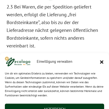
2.3 Bei Waren, die per Spedition geliefert
werden, erfolgt die Lieferung „frei
Bordsteinkante“, also bis zu der der
Lieferadresse nächst gelegenen öffentlichen
Bordsteinkante, sofern nichts anderes
vereinbart ist.
Einwilligung verwalten
3. Ver­sand­kosten
Um dir ein optimales Erlebnis zu bieten, verwenden wir Technologien wie
Cookies, um Geräteinformationen zu speichern und/oder darauf zuzugreifen.
Wenn du diesen Technologien zustimmst, können wir Daten wie das
Surfverhalten oder eindeutige IDs auf dieser Website verarbeiten. Wenn du deine
3.1 Die Versandkosten innerhalb Deutschlands
Einwilligung nicht erteilst oder zurückziehst, können bestimmte Merkmale und
bemessen sich nach dem Warengewicht,
Funktionen beeinträchtigt werden.
welches in jeder Produktbeschreibung