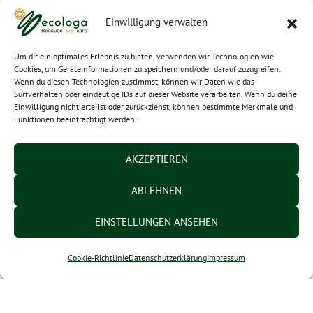
Diese Unterwäsche ist perfekt für
Einwilligung verwalten
gefährdete Berufsgruppen wie z.B.
Hochfrequenztechniker, Polizei, Militär,
Um dir ein optimales Erlebnis zu bieten, verwenden wir Technologien wie
Cookies, um Geräteinformationen zu speichern und/oder darauf zuzugreifen.
Rettungsdienst, Flug- und Zugpersonal
Wenn du diesen Technologien zustimmst, können wir Daten wie das
Surfverhalten oder eindeutige IDs auf dieser Website verarbeiten. Wenn du deine
Sportliche und trendy Modelle für Damen und
Einwilligung nicht erteilst oder zurückziehst, können bestimmte Merkmale und
Funktionen beeinträchtigt werden.
Herren
Wir haben gerade neue Modelle
AKZEPTIEREN
entworfen.
ABLEHNEN
Es handelt sich um Abschirm-Tank Tops,
langärmelige Abschirm-T-Shirts sowie
EINSTELLUNGEN ANSEHEN
eine Softshelljacke für Sie und Ihn.
Cookie-Richtlinie
Datenschutzerklärung
Impressum
Unsere Softshelljacke überzeugt durch
viele Details. Dank ihres speziellen
Abschirmfutters bietet sie einen sehr