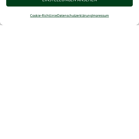
Cookie-Richtlinie
Datenschutzerklärung
Impressum
Erdungsplatte EGP L x B 6 x 3 cm