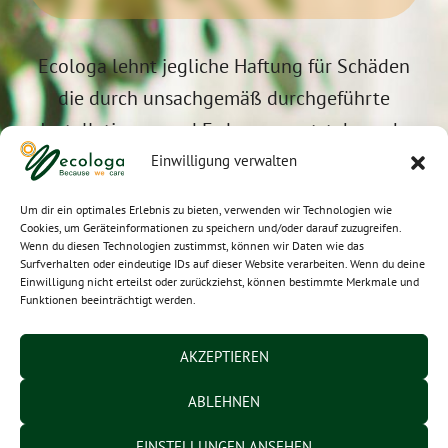
Ecologa lehnt jegliche Haftung für Schäden
die durch unsachgemäß durchgeführte
Installationen und Erdungen entstehen, ab.
Für Fragen stehen wir Ihnen gerne unter
+49
Einwilligung verwalten
(0) 6021-5830120
zur Verfügung.
Um dir ein optimales Erlebnis zu bieten, verwenden wir Technologien wie
Cookies, um Geräteinformationen zu speichern und/oder darauf zuzugreifen.
Wenn du diesen Technologien zustimmst, können wir Daten wie das
Surfverhalten oder eindeutige IDs auf dieser Website verarbeiten. Wenn du deine
Zubehör für die Erdung
Einwilligung nicht erteilst oder zurückziehst, können bestimmte Merkmale und
Funktionen beeinträchtigt werden.
AKZEPTIEREN
Erdungsband TEC 3-m-3,
B 3 cm
ABLEHNEN
EINSTELLUNGEN ANSEHEN