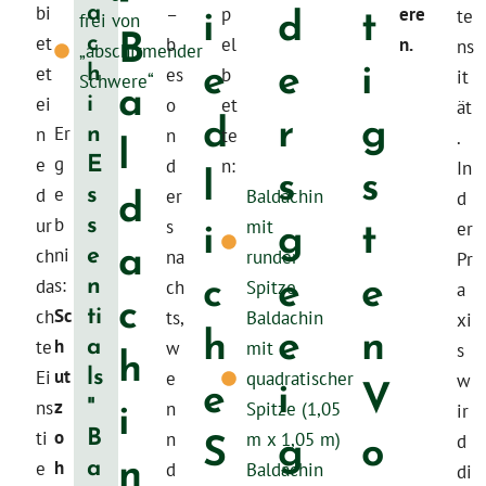
a
i
d
t
bi
–
p
ere
te
frei von
B
c
et
b
el
n.
ns
„abschirmender
e
e
i
h
et
es
b
it
Schwere“
a
i
ei
o
et
ät
d
r
g
n
Er
l
n
n
te
.
E
g
e
d
l
n:
s
s
In
s
d
e
d
er
Baldachin
d
s
i
g
t
b
ur
s
mit
er
a
e
ni
ch
na
runder
Pr
c
e
e
n
s:
da
ch
Spitze
a
c
ti
Sc
ch
ts,
Baldachin
xi
h
e
n
a
h
h
te
w
mit
s
ls
ut
Ei
e
e
quadratischer
i
V
w
"
i
z
ns
n
Spitze (1,05
ir
B
S
g
o
o
ti
n
m x 1,05 m)
d
n
a
h
e
d
Baldachin
di