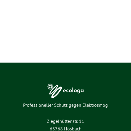
elektromagnetischer Strahlung! Kontaktieren
Sie uns für eine persönliche Beratung.
Jetzt Beratung anfordern
ecologa
Professioneller Schutz gegen Elektrosmog
Ziegelhüttenstr. 11
63768 Hösbach