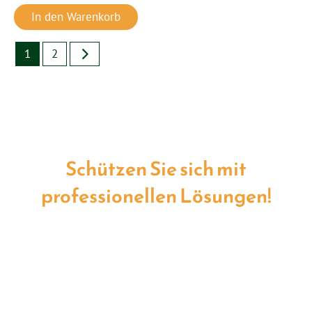
In den Warenkorb
1
2
Schützen Sie sich mit
professionellen Lösungen!
Technischer Schutz vor Elektrosmog ist eine
sinnvolle Investition in Ihre Gesundheit und
Ihr Wohlbefinden. Finden Sie die passende
Lösung für Ihr Zuhause oder Ihren
Arbeitsplatz.