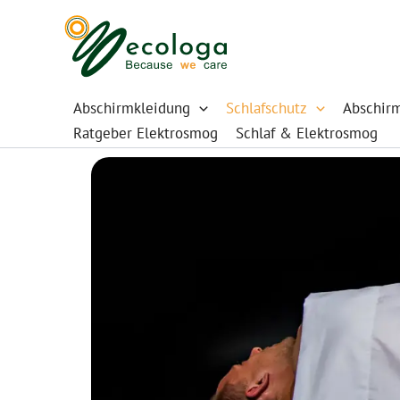
Zum
Inhalt
springen
Abschirmkleidung
Schlafschutz
Abschir
Ratgeber Elektrosmog
Schlaf & Elektrosmog