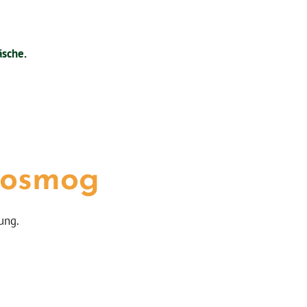
äsche
.
trosmog
ung.