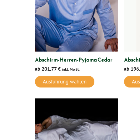
Abschirm-Herren-Pyjama Cedar
Absch
ab
201,77
€
ab
196
inkl. MwSt.
Ausführung wählen
Aus