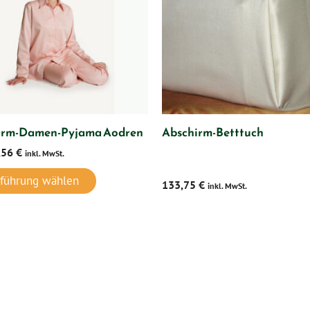
irm-Damen-Pyjama Aodren
Abschirm-Betttuch
,56
€
inkl. MwSt.
führung wählen
133,75
€
inkl. MwSt.