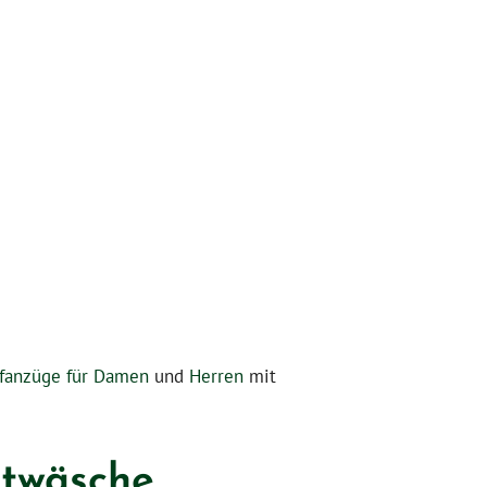
afanzüge für Damen
und
Herren
mit
ttwäsche