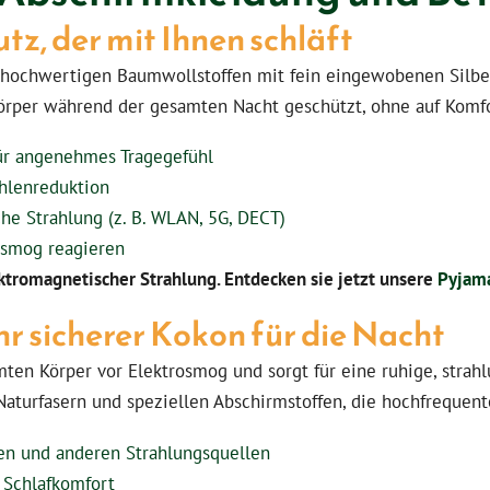
z, der mit Ihnen schläft
hochwertigen Baumwollstoffen mit fein eingewobenen Silber
Körper während der gesamten Nacht geschützt, ohne auf Komfo
für angenehmes Tragegefühl
ahlenreduktion
he Strahlung (z. B. WLAN, 5G, DECT)
rosmog reagieren
ektromagnetischer Strahlung. Entdecken sie jetzt unsere
Pyjam
r sicherer Kokon für die Nacht
mten Körper vor Elektrosmog und sorgt für eine ruhige, stra
turfasern und speziellen Abschirmstoffen, die hochfrequente
en und anderen Strahlungsquellen
 Schlafkomfort