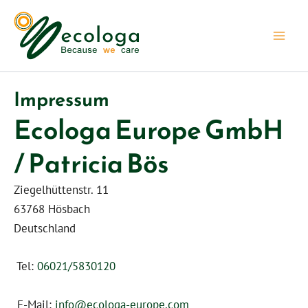
Zum
Inhalt
springen
Impressum
Ecologa Europe GmbH
/ Patricia Bös
Ziegelhüttenstr. 11
63768 Hösbach
Deutschland
Tel:
06021/5830120
E-Mail:
info@ecologa-europe.com