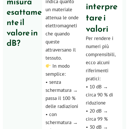
misura
indica quanto
interpre
esattame
un materiale
tare i
attenua le onde
nte il
valori
elettromagneti
valore in
che quando
Per rendere i
dB?
queste
numeri più
attraversano il
comprensibili,
tessuto.
ecco alcuni
In modo
riferimenti
semplice:
pratici:
• senza
• 10 dB →
schermatura →
circa 90 % di
passa il 100 %
riduzione
delle radiazioni
• 20 dB →
• con
circa 99 %
schermatura →
• 30 dB →