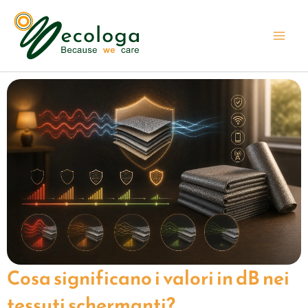
Vai
al
contenuto
Cosa significano i valori in dB nei
tessuti schermanti?