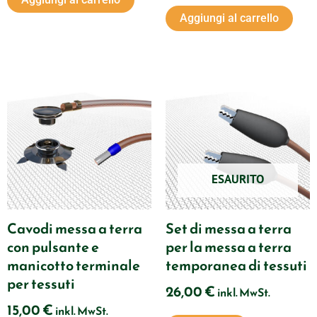
Aggiungi al carrello
ESAURITO
Cavodi messa a terra
Set di messa a terra
con pulsante e
per la messa a terra
manicotto terminale
temporanea di tessuti
per tessuti
26,00
€
inkl. MwSt.
15,00
€
inkl. MwSt.