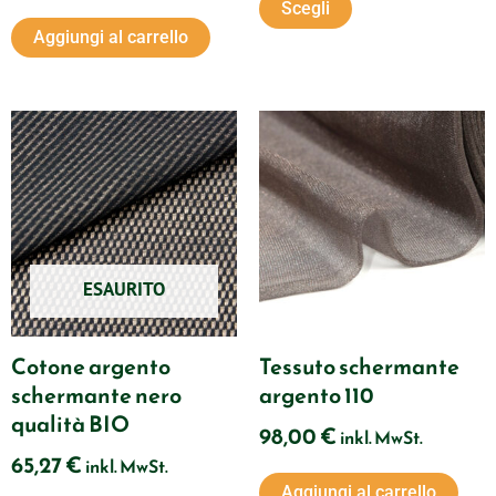
Scegli
del
Aggiungi al carrello
prodotto
ESAURITO
Cotone argento
Tessuto schermante
schermante nero
argento 110
qualità BIO
98,00
€
inkl. MwSt.
65,27
€
inkl. MwSt.
Aggiungi al carrello