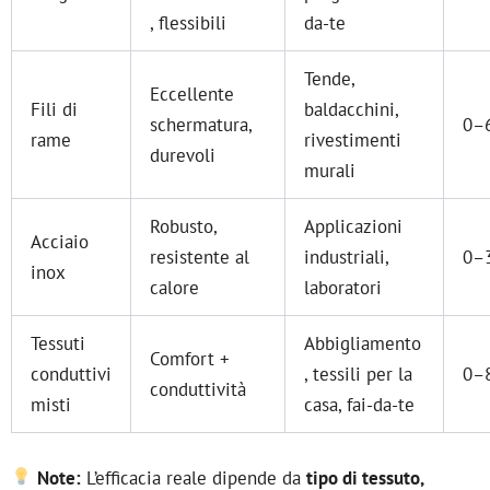
, flessibili
da-te
Tende,
Eccellente
Fili di
baldacchini,
schermatura,
0–
rame
rivestimenti
durevoli
murali
Robusto,
Applicazioni
Acciaio
resistente al
industriali,
0–
inox
calore
laboratori
Tessuti
Abbigliamento
Comfort +
conduttivi
, tessili per la
0–
conduttività
misti
casa, fai-da-te
Note:
L’efficacia reale dipende da
tipo di tessuto,