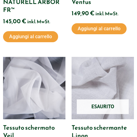
NATURELL ARBOR
Ventus
FR™
149,90
€
inkl. MwSt.
145,00
€
inkl. MwSt.
Aggiungi al carrello
Aggiungi al carrello
Questo
prodotto
ha
più
varianti.
Le
ESAURITO
opzioni
possono
Tessuto schermato
Tessuto schermante
essere
Veil
Linon