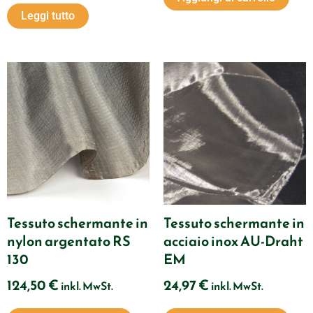
Leggi tutto
Tessuto schermante in
Tessuto schermante in
nylon argentato RS
acciaio inox AU-Draht
130
EM
124,50
€
24,97
€
inkl. MwSt.
inkl. MwSt.