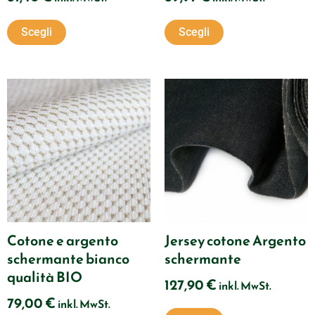
pagina
pagina
Scegli
Scegli
del
del
prodotto
prodotto
Questo
prodotto
ha
più
varianti.
Le
opzioni
possono
Cotone e argento
Jersey cotone Argento
essere
schermante bianco
schermante
scelte
qualità BIO
127,90
€
nella
inkl. MwSt.
79,00
€
inkl. MwSt.
pagina