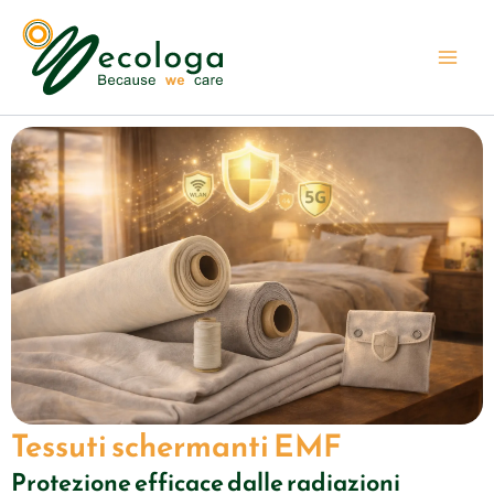
Vai
al
contenuto
Tessuti schermanti EMF
Protezione efficace dalle radiazioni