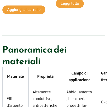
Leggi tutto
Aggiungi al carrello
Panoramica dei
materiali
Campo di
Ga
Materiale
Proprietà
applicazione
fre
Altamente
Abbigliamento
Fili
conduttive,
, biancheria,
0–
d’argento
antibatteriche
progetti fai-