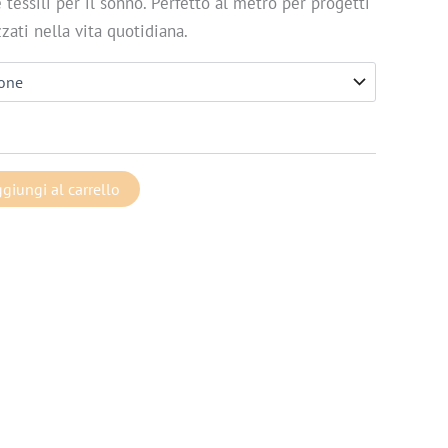
 tessili per il sonno. Perfetto al metro per progetti
zati nella vita quotidiana.
giungi al carrello