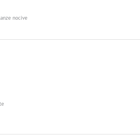
tanze nocive
te