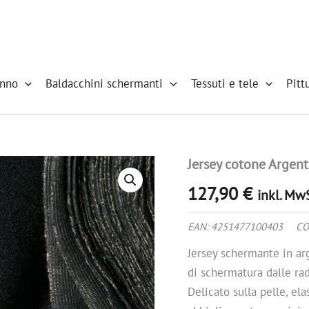
onno
Baldacchini schermanti
Tessuti e tele
Pitt
Jersey cotone Argen
Jersey
cotone
127,90
€
Argento
inkl. Mw
schermante
quantità
EAN:
4251477100403
CO
Jersey schermante in ar
di schermatura dalle r
Delicato sulla pelle, el