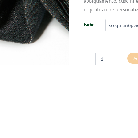
abbigliamento, cuscini e
di protezione personaliz
Farbe
Ag
-
+