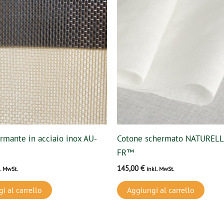
rmante in acciaio inox AU-
Cotone schermato NATUREL
FR™
145,00
€
l. MwSt.
inkl. MwSt.
i al carrello
Aggiungi al carrello