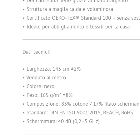
• Delicato sulla pelle grazie al filato d’argento
• Struttura a maglia calda e voluminosa
• Certificato OEKO-TEX® Standard 100 – senza sos
• Ideale per abbigliamento e tessili per la casa
Dati tecnici:
• Larghezza: 143 cm ±2%
• Venduto al metro
• Colore: nero
• Peso: 165 g/m² ±8%
• Composizione: 83% cotone / 17% filato scherman
• Standard: DIN EN ISO 9001:2015, REACH, RoHS
• Schermatura: 40 dB (0,2–5 GHz)