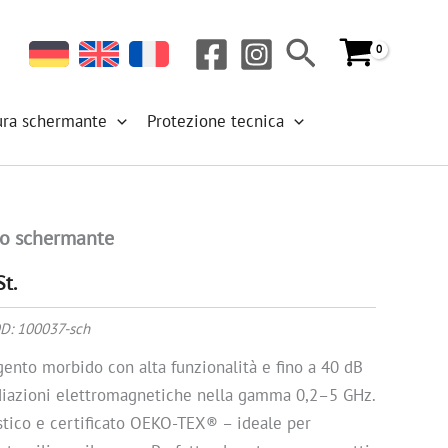
Cerca
ura schermante
Protezione tecnica
to schermante
St.
D:
100037-sch
gento morbido con alta funzionalità e fino a 40 dB
adiazioni elettromagnetiche nella gamma 0,2–5 GHz.
astico e certificato OEKO-TEX® – ideale per