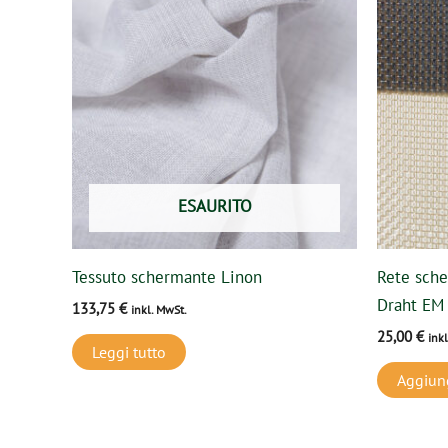
ESAURITO
Tessuto schermante Linon
Rete sche
Draht EM
133,75
€
inkl. MwSt.
25,00
€
ink
Leggi tutto
Aggiung