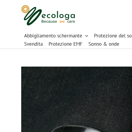
Vai
al
contenuto
Abbigliamento schermante
Protezione del s
Svendita
Protezione EMF
Sonno & onde