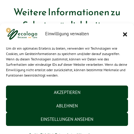
Weitere Informationen zu
Schutzmöglichkeiten
Einwilligung verwalten
Hier erfahren Sie:
Um dir ein optimales Erlebnis zu bieten, verwenden wir Technologien wie
Cookies, um Geräteinformationen zu speichern und/oder darauf zuzugreifen.
Mehr über
Schirmprinzipien
Wenn du diesen Technologien zustimmst, können wir Daten wie das
Surfverhalten oder eindeutige IDs auf dieser Website verarbeiten. Wenn du deine
Wie Sie
Quellen im eigenen Umfeld
Einwilligung nicht erteilst oder zurückziehst, können bestimmte Merkmale und
Funktionen beeinträchtigt werden.
minimieren
können
AKZEPTIEREN
Wie Sie sich gegen
hochfrequente
elektromagnetische Wellen
schützen
ABLEHNEN
können
EINSTELLUNGEN ANSEHEN
Wie Sie sich gegen
niederfrequente