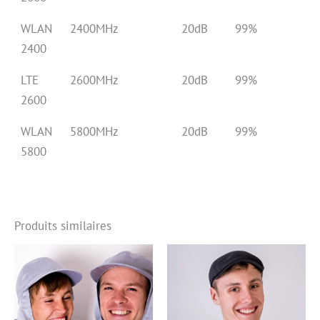
WLAN
2400MHz
20dB
99%
2400
LTE
2600MHz
20dB
99%
2600
WLAN
5800MHz
20dB
99%
5800
Produits similaires
Ce
produit
a
plusieurs