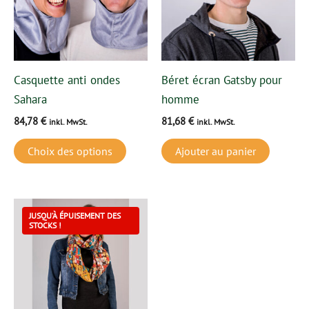
variations.
Les
options
peuvent
Casquette anti ondes
Béret écran Gatsby pour
être
Sahara
homme
choisies
84,78
€
81,68
€
inkl. MwSt.
inkl. MwSt.
sur
la
Choix des options
Ajouter au panier
page
du
produit
JUSQU’À ÉPUISEMENT DES
STOCKS !