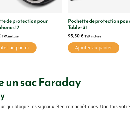
te de protection pour
Pochette de protection pou
hones 17
Tablet 31
€
93,50
€
TVA incluse
TVA incluse
uter au panier
Ajouter au panier
 un sac Faraday
ay
r qui bloque les signaux électromagnétiques. Une fois votre a