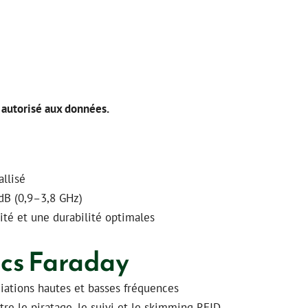
n autorisé aux données.
allisé
 dB (0,9–3,8 GHz)
té et une durabilité optimales
acs Faraday
iations hautes et basses fréquences
tre le piratage, le suivi et le skimming RFID