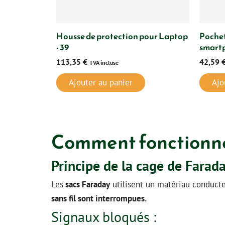
Housse de protection pour Laptop
Pochet
- 39
smartp
113,35
€
42,59
TVA incluse
Ajouter au panier
Ajo
Comment fonctionne
Principe de la cage de Farad
Les
sacs Faraday
utilisent un matériau conducteu
sans fil sont interrompues.
Signaux bloqués :