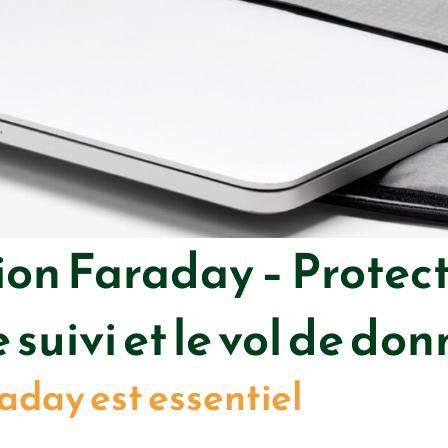
ion Faraday – Protect
e suivi et le vol de do
aday est essentiel