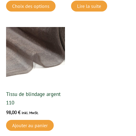
page
Choix des options
Lire la suite
du
produit
Tissu de blindage argent
110
98,00
€
inkl. MwSt.
Ajouter au panier