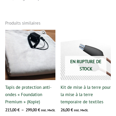
Produits similaires
Plage
Ce
de
produit
prix :
215,00 €
a
à
plusieurs
299,00 €
EN RUPTURE DE
variations.
STOCK
Les
options
peuvent
Tapis de protection anti-
Kit de mise à la terre pour
être
ondes « Foundation
la mise à la terre
choisies
Premium » (Kopie)
temporaire de textiles
sur
215,00
€
–
299,00
€
26,00
€
inkl. MwSt.
inkl. MwSt.
la