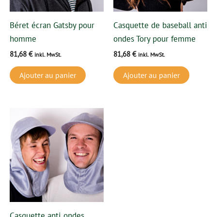
Béret écran Gatsby pour
Casquette de baseball anti
homme
ondes Tory pour femme
81,68
€
81,68
€
inkl. MwSt.
inkl. MwSt.
Ajouter au panier
Ajouter au panier
Ce
produit
a
plusieurs
variations.
Les
options
peuvent
Casquette anti ondes