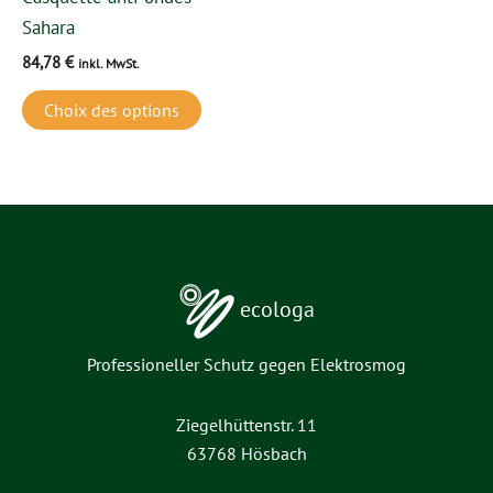
être
Sahara
choisies
84,78
€
inkl. MwSt.
sur
la
Choix des options
page
du
produit
ecologa
Professioneller Schutz gegen Elektrosmog
Ziegelhüttenstr. 11
63768 Hösbach