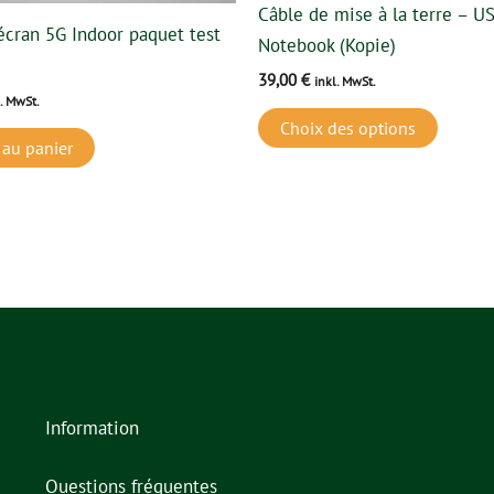
sur
Câble de mise à la terre – U
écran 5G Indoor paquet test
la
Notebook (Kopie)
page
39,00
€
inkl. MwSt.
du
l. MwSt.
Choix des options
produi
 au panier
Information
Questions fréquentes