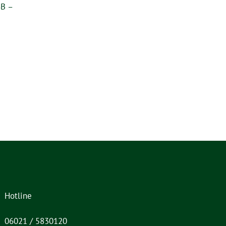
SB –
t
Hotline
06021 / 5830120