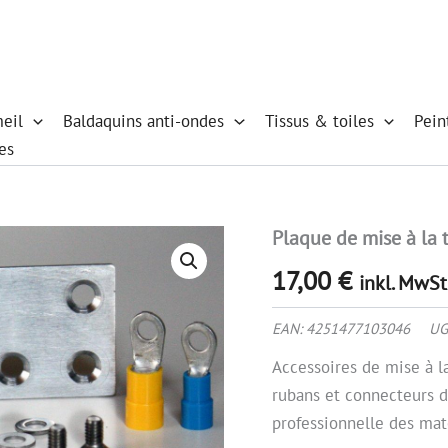
eil
Baldaquins anti-ondes
Tissus & toiles
Pein
es
Plaque de mise à la 
quantité
de
17,00
€
Plaque
inkl. MwSt
de
mise
EAN:
4251477103046
UG
à
la
Accessoires de mise à l
terre
rubans et connecteurs d
3x6
professionnelle des mat