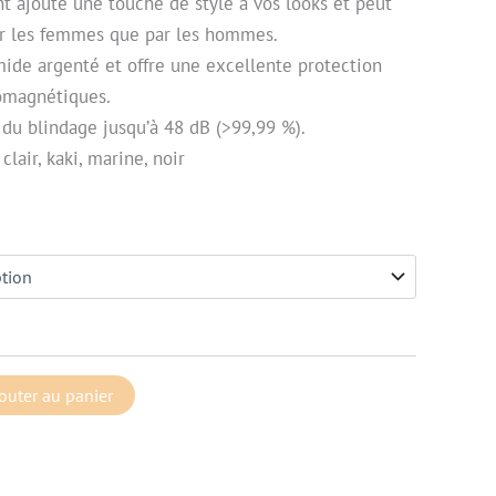
nt ajoute une touche de style à vos looks et peut
ar les femmes que par les hommes.
amide argenté et offre une excellente protection
romagnétiques.
 du blindage jusqu’à 48 dB (>99,99 %).
clair, kaki, marine, noir
outer au panier