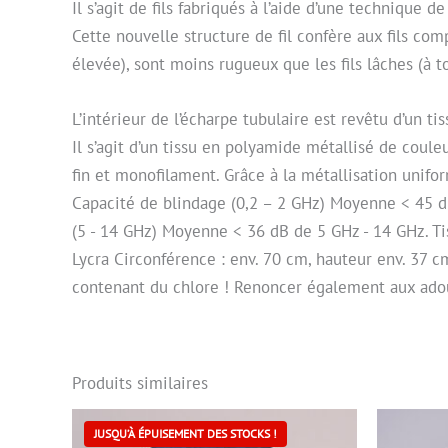
Il s’agit de fils fabriqués à l’aide d’une technique d
Cette nouvelle structure de fil confère aux fils co
élevée), sont moins rugueux que les fils lâches (à t
L’intérieur de l’écharpe tubulaire est revêtu d’un 
Il s’agit d’un tissu en polyamide métallisé de coule
fin et monofilament. Grâce à la métallisation unifo
Capacité de blindage (0,2 – 2 GHz) Moyenne < 45 d
(5 - 14 GHz) Moyenne < 36 dB de 5 GHz - 14 GHz. Tis
Lycra Circonférence : env. 70 cm, hauteur env. 37 c
contenant du chlore ! Renoncer également aux adouc
Produits similaires
JUSQU’À ÉPUISEMENT DES STOCKS !