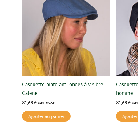
Casquette plate anti ondes à visière
Casquette
Galene
homme
81,68
€
81,68
€
inkl. MwSt.
ink
Ajouter au panier
Ajouter