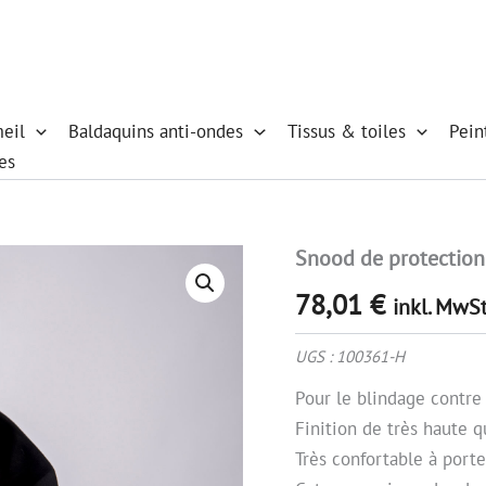
eil
Baldaquins anti-ondes
Tissus & toiles
Pein
es
Snood de protectio
quantité
de
78,01
€
Snood
inkl. MwSt
de
protection
UGS :
100361-H
homme
Logan
Pour le blindage contre
Finition de très haute q
Très confortable à porte