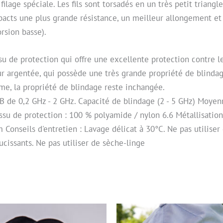
e filage spéciale. Les fils sont torsadés en un très petit triangl
mpacts une plus grande résistance, un meilleur allongement et 
orsion basse).
tissu de protection qui offre une excellente protection contre
ur argentée, qui possède une très grande propriété de blindage.
rme, la propriété de blindage reste inchangée.
B de 0,2 GHz - 2 GHz. Capacité de blindage (2 - 5 GHz) Moyen
su de protection : 100 % polyamide / nylon 6.6 Métallisation 
m Conseils d'entretien : Lavage délicat à 30°C. Ne pas utilise
issants. Ne pas utiliser de sèche-linge
Ce