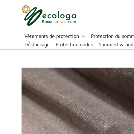
Aller
au
contenu
Vêtements de protection
Protection du somm
Déstockage
Protection ondes
Sommeil & ond