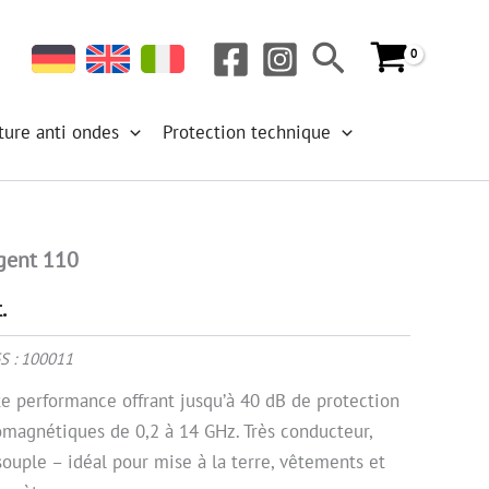
blindage
argent
Rechercher
110
ture anti ondes
Protection technique
rgent 110
.
S :
100011
te performance offrant jusqu’à 40 dB de protection
omagnétiques de 0,2 à 14 GHz. Très conducteur,
ouple – idéal pour mise à la terre, vêtements et