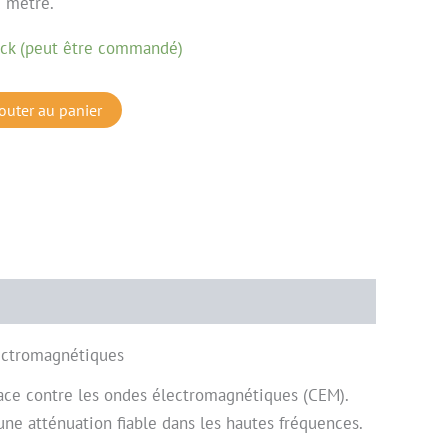
u mètre.
ock (peut être commandé)
outer au panier
lectromagnétiques
icace contre les ondes électromagnétiques (CEM).
une atténuation fiable dans les hautes fréquences.