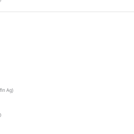
fin Ag)
0